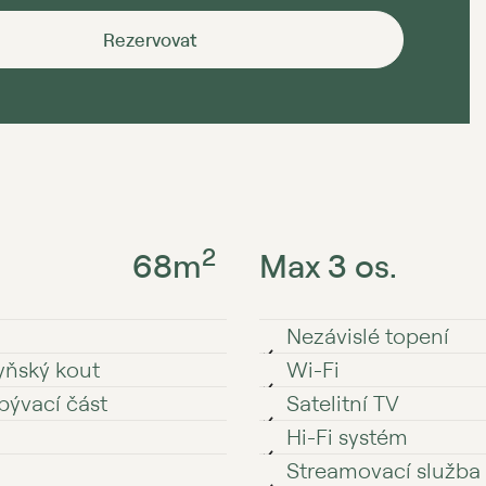
Rezervovat
2
68
m
Max 3 os.
Nezávislé topení
yňský kout
Wi⁠⁠⁠⁠⁠⁠-⁠⁠⁠⁠⁠⁠Fi
bývací část
Satelitní TV
Hi⁠⁠⁠⁠⁠⁠-⁠⁠⁠⁠⁠⁠Fi systém
Streamovací služba