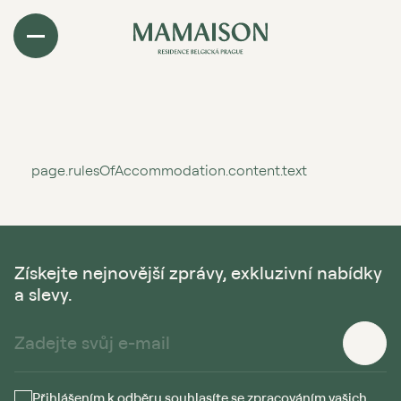
page.rulesOfAccommodation.content.text
Získejte nejnovější zprávy, exkluzivní nabídky
a slevy.
Přihlášením k odběru souhlasíte se zpracováním vašich