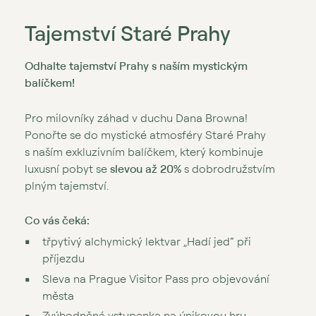
Tajemství Staré Prahy
Odhalte tajemství Prahy s naším mystickým
balíčkem!
Pro milovníky záhad v duchu Dana Browna!
Ponořte se do mystické atmosféry Staré Prahy
s naším exkluzivním balíčkem, který kombinuje
luxusní pobyt se
slevou až 20%
s dobrodružstvím
plným tajemství.
Co vás čeká:
třpytivý alchymický lektvar „Hadí jed“ při
příjezdu
Sleva na Prague Visitor Pass pro objevování
města
Zvýhodněná vstupenka na únikovou hru