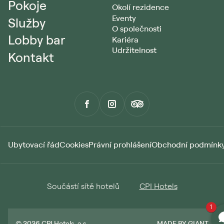
Pokoje
Okolí rezidence
Eventy
Služby
O společnosti
Lobby bar
Kariéra
Udržitelnost
Kontakt
Ubytovací řád
Cookies
Právní prohlášení
Obchodní podmínk
Součástí sítě hotelů
CPI Hotels
1
MADE BY GIANT
© 2026 CPI Hotels, a.s.