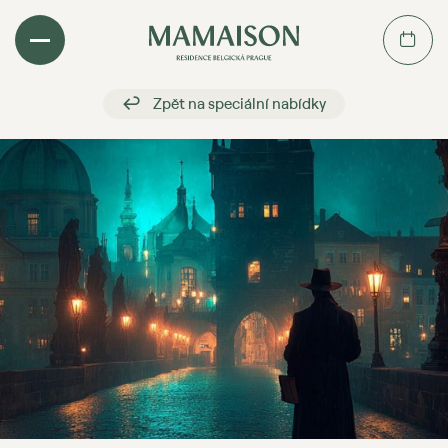
dky
Zpět na speciální nabídky