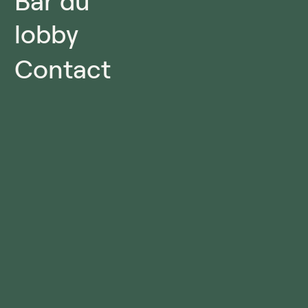
Bar du
lobby
Contact